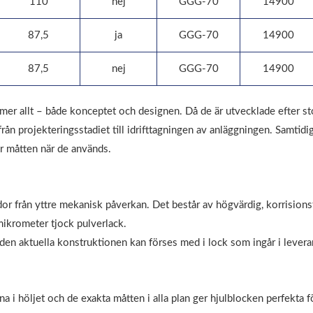
110
nej
GGG-70
14900
87,5
ja
GGG-70
14900
87,5
nej
GGG-70
14900
r allt – både konceptet och designen. Då de är utvecklade efter sto
rån projekteringsstadiet till idrifttagningen av anläggningen. Samtidig
er måtten när de används.
dor från yttre mekanisk påverkan. Det består av högvärdig, korrisionst
ikrometer tjock pulverlack.
 den aktuella konstruktionen kan förses med i lock som ingår i leve
 i höljet och de exakta måtten i alla plan ger hjulblocken perfekta f