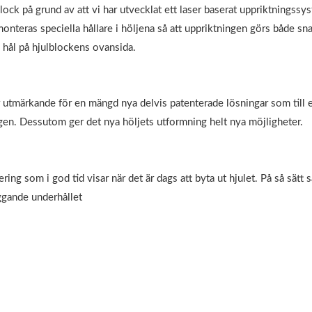
block på grund av att vi har utvecklat ett laser baserat uppriktningssy
monteras speciella hållare i höljena så att uppriktningen görs både s
a hål på hjulblockens ovansida.
 utmärkande för en mängd nya delvis patenterade lösningar som til
gen. Dessutom ger det nya höljets utformning helt nya möjligheter.
ing som i god tid visar när det är dags att byta ut hjulet. På så sätt
ggande underhållet