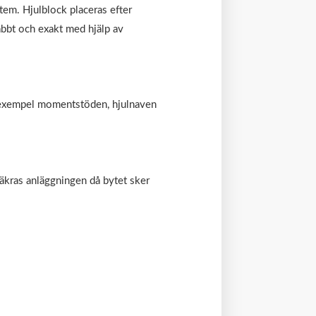
stem. Hjulblock placeras efter
nabbt och exakt med hjälp av
l exempel momentstöden, hjulnaven
 säkras anläggningen då bytet sker