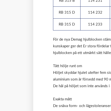
RB 315 B
114 231
RB 315 D
114 232
RB 315 D
114 233
För de nya Demag hjulblocken stämme
kunskaper ger det Er stora fördelar f
hjulblocken på ett utmärkt sätt håll
Tätt hölje runt om
Höljet skyddar hjulet utefter fem si
aluminium som är försedd med 90 m
De hål på höljet som inte används i
Exakta mått
De snäva form- och lägestoleranserna