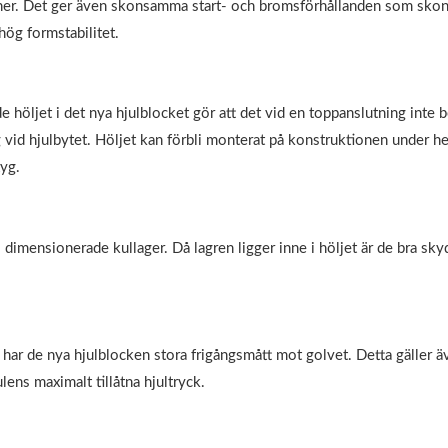
oner. Det ger även skonsamma start- och bromsförhållanden som skon
hög formstabilitet.
 höljet i det nya hjulblocket gör att det vid en toppanslutning int
 vid hjulbytet. Höljet kan förbli monterat på konstruktionen under he
tyg.
l dimensionerade kullager. Då lagren ligger inne i höljet är de bra s
har de nya hjulblocken stora frigångsmått mot golvet. Detta gäller 
ens maximalt tillåtna hjultryck.