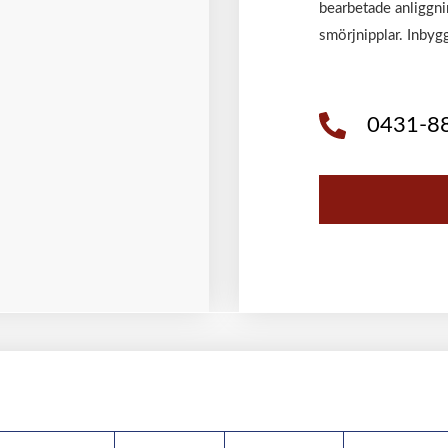
bearbetade anliggni
smörjnipplar. Inby
0431-8