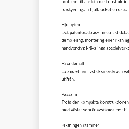
problem till anslutande konstrukti
förstyvningar i hjulblocket en extra 
Hjulbyten
Det patenterade asymmetriskt delade
demolering, montering eller riktning
handverktyg krävs inga specialverk
Få underhåll
Löphjulet har livstidssmorda och vä
utifrån.
Passar in
Trots den kompakta konstruktionen 
med växlar som är avstämda mot hjul
Riktningen stämmer