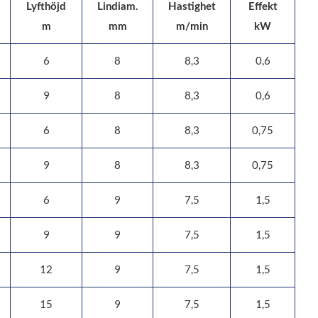
Lyfthöjd
Lindiam.
Hastighet
Effekt
m
mm
m/min
kW
6
8
8,3
0,6
9
8
8,3
0,6
6
8
8,3
0,75
9
8
8,3
0,75
6
9
7,5
1,5
9
9
7,5
1,5
12
9
7,5
1,5
15
9
7,5
1,5