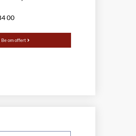
84 00
Be om offert