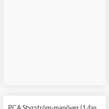
PCA Styrström-manöver (1-fas,