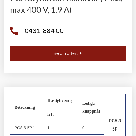
max 400 V, 1.9 A)
0431-884 00
Be om offert
Hastighetssteg
Lediga
Beteckning
knapphål
lyft
PCA 3
PCA 3 SP 1
1
0
SP