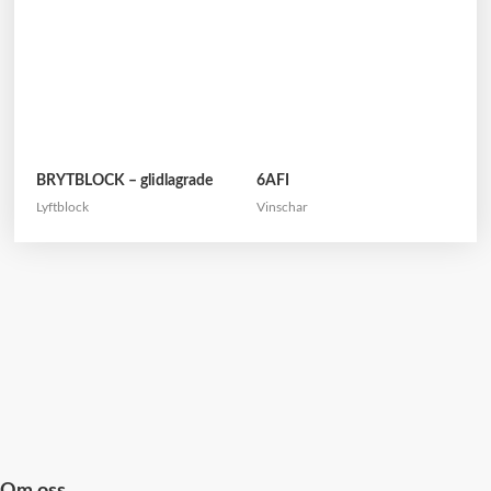
BRYTBLOCK – glidlagrade
6AFI
Lyftblock
Vinschar
Om oss