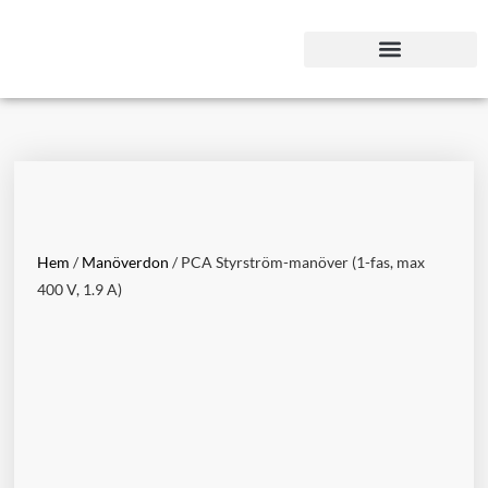
Hoppa
till
innehåll
Service och underhåll
Projektering och konstruktion
Hem
/
Manöverdon
/ PCA Styrström-manöver (1-fas, max
400 V, 1.9 A)